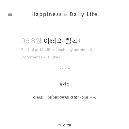
05 8월
아빠와 찰칵!
Posted at 14:45h
in
heshe
by
admin
0
Comments
0
Likes
2013. 7.
경기전
아빠와 수아(아빠만?)의 행복한 여름! ^ ^;
*Digital