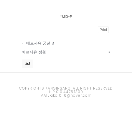
*M10-P
Print
Powered
«
베르사유 궁전 8
by
베르사유 정원 1
»
KBoard
List
COPYRIGHTS KANGINSANG. ALL RIGHT RESERVED
H.P 010.4475.1309
MAIL akai0116@naver.com