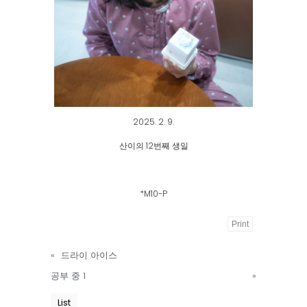
2025. 2. 9.
산이의 12번째 생일
*M10-P
Print
Powered
«
드라이 아이스
by
공부 중 1
»
KBoard
List