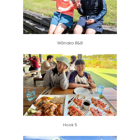
Wānaka B&B
Hook 5