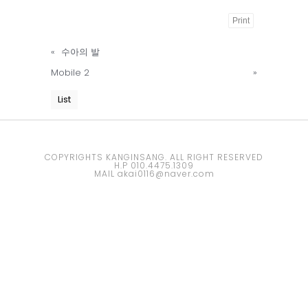
Print
Powered
«
수아의 발
by
Mobile 2
»
KBoard
List
COPYRIGHTS KANGINSANG. ALL RIGHT RESERVED
H.P 010.4475.1309
MAIL akai0116@naver.com