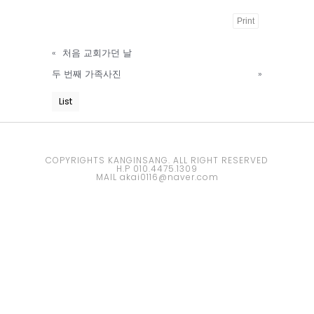
Print
Powered
«
처음 교회가던 날
by
두 번째 가족사진
»
KBoard
List
COPYRIGHTS KANGINSANG. ALL RIGHT RESERVED
H.P 010.4475.1309
MAIL akai0116@naver.com