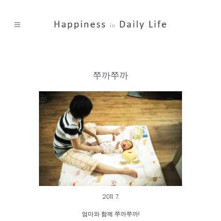
쭈까쭈까
2011. 7.
엄마와 함께 쭈까쭈까!