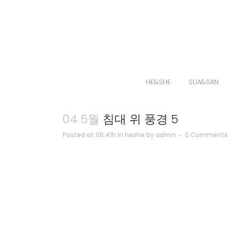
HE&SHE
SUA&SAN
04 5월
침대 위 풍경 5
Posted at 06:41h
in
heshe
by
admin
0 Comments