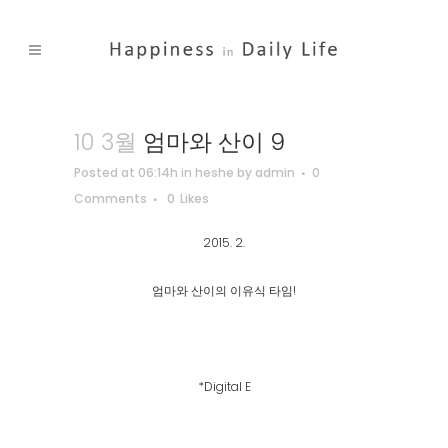
10 3월
엄마와 산이 9
Posted at 06:14h
in
heshe
by
admin
0
Comments
0
Likes
2015. 2.
엄마와 산이의 이유식 타임!
*Digital E