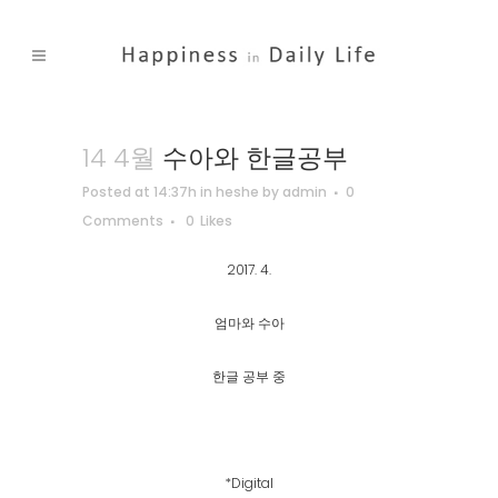
14 4월
수아와 한글공부
Posted at 14:37h
in
heshe
by
admin
0
Comments
0
Likes
2017. 4.
엄마와 수아
한글 공부 중
*Digital