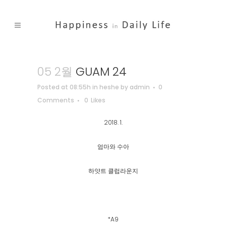
05 2월
GUAM 24
Posted at 08:55h
in
heshe
by
admin
0
Comments
0
Likes
2018. 1.
엄마와 수아
하얏트 클럽라운지
*A9