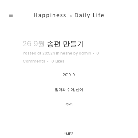
26 9월
송편 만들기
Posted at 20:52h
in
heshe
by
admin
0
Comments
0
Likes
2019. 9.
엄마와 수아, 산이
추석
*MP3